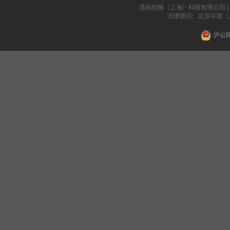
邮箱：
service@pop136.com
逸尚创展（上海）科技有限公司 | 
法律顾问：北京中银（上海
沪公网