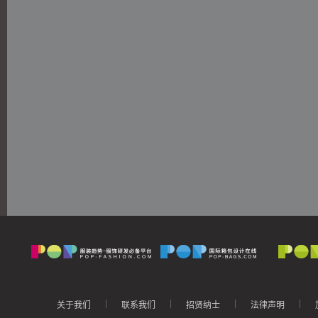
加入首饰网站
加入家纺网站
POP客户端下载
企业热线
业务咨询： 4000-120-500
客服热线： 4000-120-662
服饰网会员在线咨询：
箱包网会员在线咨询：
鞋子网会员在线咨询：
首饰网会员在线咨询：
家纺网会员在线咨询：
|
|
|
|
关于我们
联系我们
招贤纳士
法律声明
传真： 021-64083123